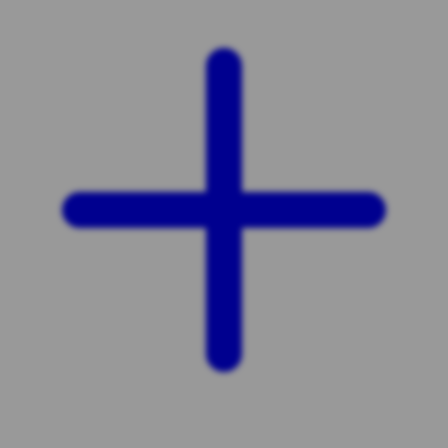
X
Xootz
Y
Yamatoya
Z
Zaxy
Zoggs
0-9
4Moms
59S