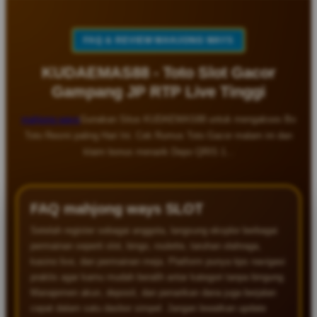
FAQ & REVIEW MAHJONG WAYS
KUDAEMAS88 - Toto Slot Gacor
Gampang JP RTP Live Tinggi
mahjong ways
Gunakan Situs KUDAEMAS88 untuk mengakses Bo
Toto Resmi paling Hari Ini. Cek Rumus Toto Gacor malam ini dan
klaim bonus menarik Depo QRIS 1...
FAQ mahjong ways SLOT
Setelah register sebagai anggota, langsung eksplor berbagai
permainan seperti slot, bingo, roulette, taruhan olahraga,
kasino live, dan permainan meja. Platform punya tips navigasi
praktis agar kamu mudah beralih antar kategori tanpa bingung.
Manajemen akun, deposit, dan penarikan dana juga berjalan
cepat dalam satu dasbor simpel. Jangan lewatkan update