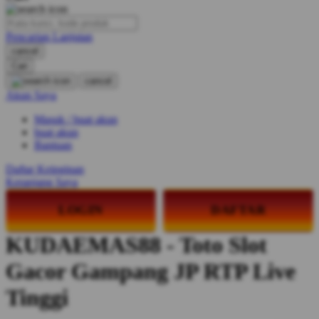
O
Pencarian Lanjutan
Oh Ma Grain
cancel
Okiedog
Cari
cancel
P
Akun Saya
Masuk / buat akun
Peachy
buat akun
Phil & Ted's
Bantuan
Philips Avent
Daftar Keinginan
Keranjang Saya
Pigeon
LOGIN
DAFTAR
Playgro
KUDAEMAS88 - Toto Slot
Poled Global
Gacor Gampang JP RTP Live
Ponycycle
Puma
Tinggi
Pureats