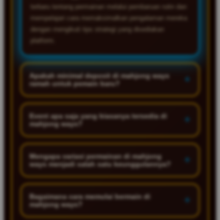
terbaru tentang permainan melalui pembaruan rutin dan
mempelajari cara memaksimalkan pengalaman mereka
dengan mengikuti tips strategi yang disediakan
platform.
Apakah minimal deposit di mahjong ways
+
ramah untuk pemain baru?
Setelah pendaftaran, anggota baru dapat menggunakan
tips dan strategi untuk menjelajahi beragam pilihan
Event apa saja yang biasanya tersedia di
+
mahjong ways?
seperti slot online, bingo, dan table games, misalnya
dengan menentukan kategori games atau memeriksa
Setelah mendaftar sebagai anggota, anda dapat
peringkatnya. Platform ini juga memberikan panduan
menggunakan beragam tips untuk menavigasi berbagai
Mengapa variasi permainan di mahjong
praktis tentang cara mengelola akun, switching antara
+
ways menjadi salah satu keunggulannya?
jenis permainan, seperti slot, bingo, atau meja, serta
kategori permainan seperti casino dan olahraga, serta
taruhan olahraga, sehingga meningkatkan pengalaman
mengakses aktivitas terkini. Untuk memaksimalkan
Setelah register sebagai anggota, Anda langsung dapat
bermain Anda. Misalnya, Anda bisa beralih antar
pengalaman, pengguna dapat mengikuti tips tips
menikmati tips navigasi untuk menjelajahi platform
Bagaimana cara memulai bermain di
kategori permainan dengan mudah atau memilih
+
tentang strategi bermain untuk setiap jenis permainan,
mahjong ways?
dengan mudah. Pilihan permainan sangat beragam,
permainan yang menawarkan poin tinggi. Selain itu,
misal menganalisis peringkat dan hasil sebelumnya
mulai dari slot, bingo, roulette, hingga taruhan olahraga,