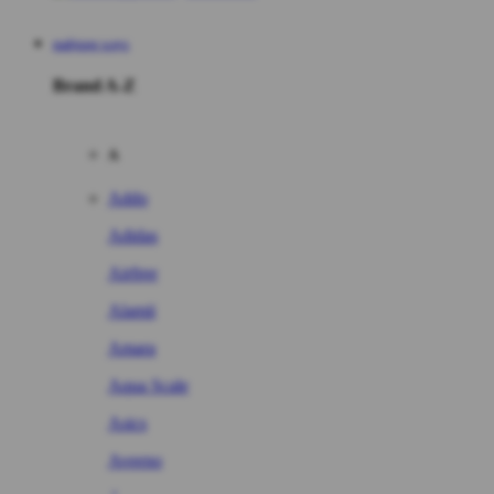
mahjong ways
Brand A-Z
A
Addo
Adidas
Airfree
Alamii
Amara
Aqua Scale
Asics
Aveeno