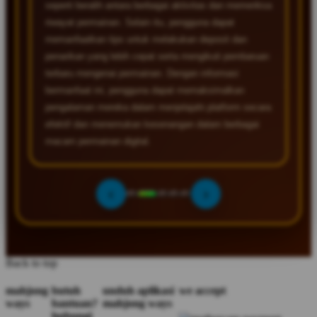
‹
›
Back to top
mahjong
butuh
unduh aplikasi
we accept
ways
bantuan?
mahjong ways
hubungi