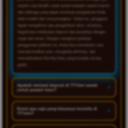
seperti cara beralih cepat antara kategori seperti kasino
dan olahraga yang dapat membuat pengalaman Anda
lebih mudah dan menyenangkan. Selain itu, pengguna
dapat mengakses tips pengelolaan akun, misalnya,
bagaimana melakukan deposit dan penarikan dengan
cepat dan aman. Dengan mengikuti panduan
penggunaan platform ini, Anda bisa memahami cara
memaksimalkan poin, mengelola aktivitas, dan
memanfaatkan fitur-fitur baru yang tersedia secara
gratis.
Apakah minimal deposit di 777slot ramah
+
untuk pemain baru?
Setelah daftar akun, pengguna bisa coba berbagai tips
untuk meningkatkan pengalaman bermain. Misalnya,
Event apa saja yang biasanya tersedia di
+
777slot?
pengguna dapat memilih permainan slot yang
menawarkan poin tinggi atau mencoba strategi untuk
Setelah mendaftar sebagai member, Anda bisa
bingo dan taruhan olahraga, misalnya menganalisis