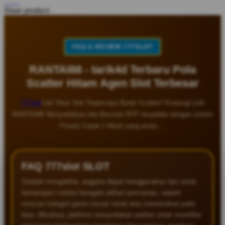
Share product:
FAQ & REVIEW 777SLOT
RANTAI88 - tarik4d Terbaru Pola
Scatter Hitam Agen Slot Terbesar
777slot
Cari Situs Slot Terpercaya Banjir Scatter? Kunjungi Link
RANTAI88! Menyediakan info Bocoran RTP terupdate dengan sistem
Proses Cepat 1 Menit yang aman,...
FAQ 777slot SLOT
Setelah mengdaftar, anggota dapat menggunakan tips untuk
bernavigasi melalui beragam pilihan permainan, seperti
mencari kategori game sesuai minat atau menemukan judul
baru. Misalnya, platform menyediakan arahan untuk memfilter