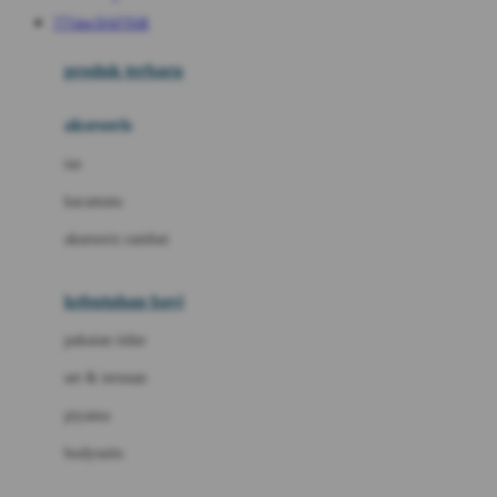
Awan
777slot DAFTAR
Azetabio
produk terbaru
B
aksesoris
Baabaasheepz
tas
Babiators
kacamata
Baby Dove
aksesoris rambut
Baby Jogger
Baby Rovega
kebutuhan bayi
Babybee
pakaian tidur
Banana Boat
set & terusan
Banz
piyama
Barbie
bodysuits
Beaba