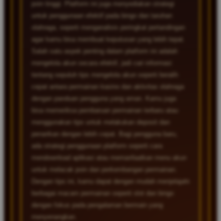
Misalnya, kamu bisa menggunakan tips untuk
permainan terbaru sehingga kamu tidak ketinggalan
terbaik dengan trial game terbaru. platform ini fokus
informasi game terbaru.
menavigasi berbagai macam game termasuk slot,
pada kemudahan penggunaan dengan dukungan yang
bingo, dan permainan meja. Selain itu, platform ini
mudah diakses, agar kamu bisa bersenang-senang
menawarkan strategi khusus untuk penggunaan efektif
sambil makai strategi yang tepat.
dalam taruhan olahraga, seperti menganalisis peringkat
permainan untuk membuat keputusan yang lebih bijak.
Untuk kamu yang ingin mengelola akun dengan baik,
tersedia sepuluh cara mudah, misalnya untuk beralih
cepat antar kategori permainan kasino dan aktivitas
olahraga. Pengguna juga dapat memperbarui
pengetahuan tentang game terbaru atau mempelajari
tips strategi untuk deposit dan penarikan dana yang
cepat. Ingatlah bahwa platform ini dirancang untuk
memberikan pengalaman bermain yang aman dan
menyenangkan, dengan fokus pada kemudahan
penggunaan.
‹
›