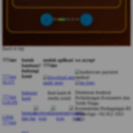
Back to top
777slot
butuh
unduh aplikasi
we accept
bantuan?
777slot
hubungi
kami
777slot
SLOT
Direktorat Jenderal
hubungi
ikuti kami di
777slot
Perlindungan Konsumen dan
kami
media sosial
LOGIN
Tertib Niaga
Kementerian Perdagangan RI
bantuan
WhatsApp: +62 812 1021
LINK
dan faq
3625
777slot
021-
777slot
123456789
DAFTAR
24 Hours