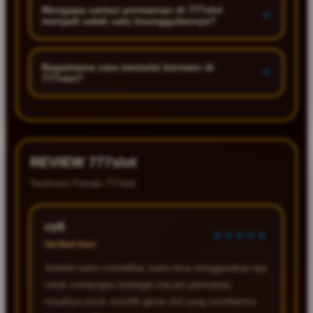
menggunakan tips untuk menjelajahi berbagai macam
Mengapa variasi permainan di 777slot
peringkat permainan untuk membuat pilihan lebih baik.
+
menjadi salah satu keunggulannya?
permainan, seperti slot dan games meja untuk
Platform ini juga menyediakan tips untuk mengelola
meningkatkan pengalaman, misalnya dengan memilih
akun dengan cara cepat beralih antara kegiatan kasino
Jika kamu ingin mencoba bermain berbagai permainan
permainan yang memberikan poin tinggi. Platform ini
dan olahraga, serta panduan aman untuk deposit dan
seru, platform ini bisa menjadi pilihan tepat. Kamu bisa
Bagaimana cara memulai bermain di
juga menyediakan strategi untuk penggunaan bingo dan
+
penarikan. Pengguna bisa cek pembaruan permainan
777slot?
menjelajahi beragam jenis permainan , selain kasino
taruhan olahraga yang efektif, seperti menganalisis
terbaru atau pakai tips untuk akses yang lebih cepat.
seperti bingo dan taruhan olahraga. Misalanya, kamu
peringkat permainan untuk membuat keputusan yang
Setelah daftar akun sebagai anggota baru, kamu bisa
Aplikasi ini dirancang untuk mudah digunakan di
dapat mencoba strategi untuk memanfaatkan promo
lebih hati-hati. Di samping itu, pengguna dapat dengan
mendapatkan beragam tips dan strategi untuk
beragam perangkat, seperti smartphone dan komputer
dan mendapatkan poin gratis. Setelah pendaftaran
mudah mengakses tips untuk mengelola akun, seperti
menikmati berbagai permainan seperti kasino online,
desktop, dengan alat manajemen akun untuk melacak
selesai, kamu bisa langsung menggunakan tips untuk
beralih cepat antar kategori permainan kasino dan
digital slots, bingo, dan taruhan olahraga. Misalnya,
poin dan aktivitas permainan. Platform ini berfokus
menavigasi permainan slot online atau meja. Untuk
REVIEW 777slot
aktivitas terkait olahraga. Pengguna juga bisa
kamu bisa memilih permainan mesin slot free spin atau
pada pengalaman pengguna yang menyenangkan dan
mengelola akunmu dengan mudah, ikuti langkah-
menerapkan strategi lain seperti memeriksa pembaruan
Testimoni Pemain 777slot.
meja yang menawarkan poin lebih tinggi untuk
mudah dimengerti.
langkah yang disediakan dan gunakan fitur untuk
game atau menggunakan tips untuk deposit dan
meningkatkan peluangmu. Untuk taruhan olahraga,
switching antara kategori permainngan dengan cepat,
penarikan uang yang lebih cepat. Dengan panduan ini,
analisa peringkat pertandingan untuk membuat
baik itu kasino baru maupun sports. Kamu juga bisa
dina
Anda dapat memaksimalkan pengalaman bermain di
keputusan yang lebih tepat. Selain itu, platform ini
★★★★★
mempelajari strategi efektif untuk mengoptimalkan
Verified User
platform ini dan menjelajahi berbagai macam permainan
menyediakan tips untuk mengelola akun dengan efektif,
pengalaman bermain bingo dan taruhan olahraga,
dengan mudah dan menyenangkan.
seperti cepat beralih antara kategori permainan kasino
Setelah kamu daftar sebagai anggota baru , platform
misalnya dengan menganalisis peringkat permainan
dan aktivitas terkait olahraga, serta panduan keamanan
ini menyediakan tips bermanfaat untuk membantu
atau mengetahui tips deposit dan penarikan yang lebih
dalam setiap transaksi. Kamu juga bisa membaca ten
kamu mendapatkan pengalaman bermain yang optimal.
cepat. Platform ini juga menyediakan update mengenai
rekomendasi tentang cara mendapatkan pengalaman